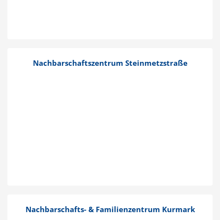
Nachbar­schafts­zentrum Stein­metz­straße
Nachbar­­schafts- & Famili­en­zentrum Kurmark