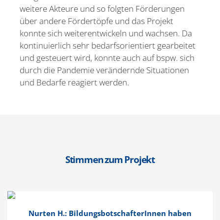
weitere Akteure und so folgten Förde­rungen
über andere Förder­töpfe und das Projekt
konnte sich weiter­ent­wi­ckeln und wachsen. Da
konti­nu­ierlich sehr bedarfs­ori­en­tiert gearbeitet
und gesteuert wird, konnte auch auf bspw. sich
durch die Pandemie verän­dernde Situa­tionen
und Bedarfe reagiert werden.
Stimmen zum Projekt
Nurten H.: Bildungs­bot­schaf­te­rInnen haben