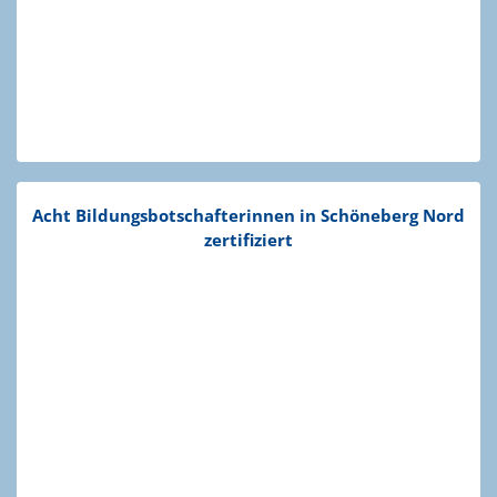
Acht Bildungs­bot­schaf­te­rinnen in Schöneberg Nord
zerti­fi­ziert