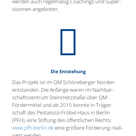
werden auch regel­mäßig Coachings und Super­
vi­sionen angeboten.
Die Entstehung
Das Projekt ist im QM Schöne­berger Norden
entstanden. Die Anfänge waren im Nachbar­
schafts­zentrum Stein­metz­staße über QM-
Förder­mittel und ab 2015 konnte in Träger­
schaft des Pesta­lozzi-Fröbel-Haus in Berlin
(PFH), eine Stiftung des öffent­lichen Rechts:
www.pfh-berlin.de
eine größere Förderung reali­
siert werden.