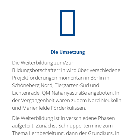
Die Umsetzung
Die Weiter­bildung zum/zur
Bildungsbotschafter*in wird über verschiedene
Projekt­för­de­rungen momentan in Berlin in
Schöneberg Nord, Tiergarten-Süd und
Lichtenrade, QM Nahari­ya­straße angeboten. In
der Vergan­genheit waren zudem Nord-Neukölln
und Marien­felde Förder­ku­lissen.
Die Weiter­bildung ist in verschiedene Phasen
aufge­teilt: Zunächst Schnup­per­termine zum
Thema Lernbe­gleitung, dann der Grundkurs, in