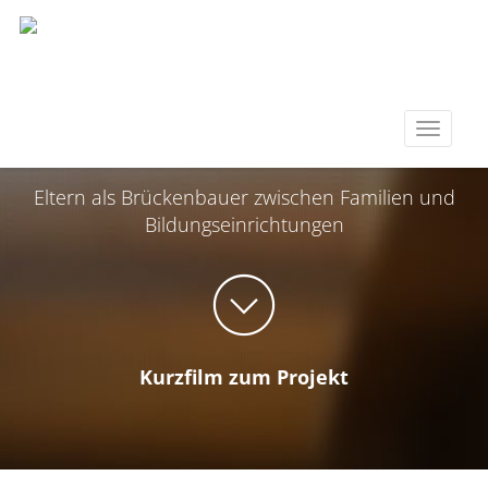
BILDUNGS­BOT­SCHAFTER &
Toggle
BILDUNGS­BOT­SCHAF­TE­RINNEN
navigati
Eltern als Brücken­bauer zwischen Familien und
Bildungs­ein­rich­tungen
Kurzfilm zum Projekt