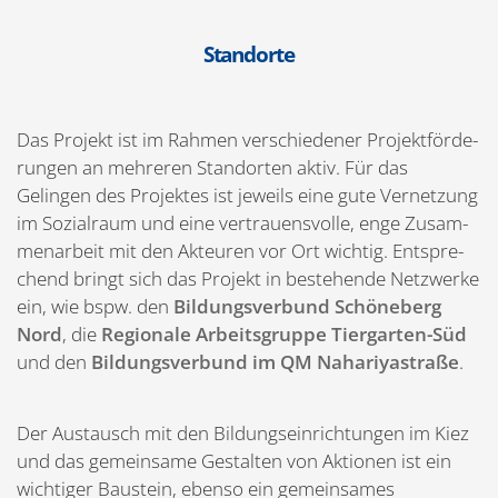
Standorte
Das Projekt ist im Rahmen verschie­dener Projekt­för­de­
rungen an mehreren Stand­orten aktiv. Für das
Gelingen des Projektes ist jeweils eine gute Vernetzung
im Sozialraum und eine vertrau­ens­volle, enge Zusam­
men­arbeit mit den Akteuren vor Ort wichtig. Entspre­
chend bringt sich das Projekt in bestehende Netzwerke
ein, wie bspw. den
Bildungs­verbund Schöneberg
Nord
, die
Regionale Arbeits­gruppe Tiergarten-Süd
und den
Bildungs­verbund im QM Nahari­ya­straße
.
Der Austausch mit den Bildungs­ein­rich­tungen im Kiez
und das gemeinsame Gestalten von Aktionen ist ein
wichtiger Baustein, ebenso ein gemein­sames