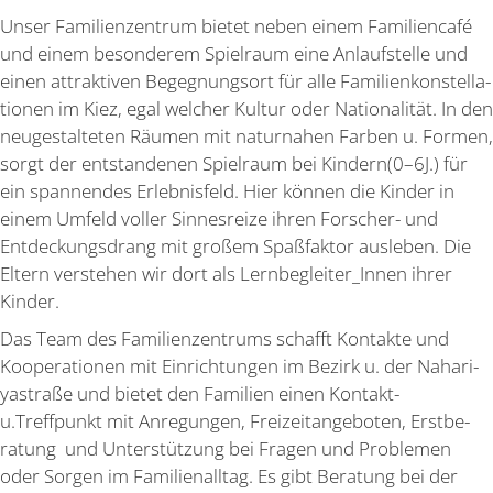
Unser Famili­en­zentrum bietet neben einem Famili­encafé
und einem beson­derem Spielraum eine Anlauf­stelle und
einen attrak­tiven Begeg­nungsort für alle Famili­en­kon­stel­la­
tionen im Kiez, egal welcher Kultur oder Natio­na­lität. In den
neuge­stal­teten Räumen mit natur­nahen Farben u. Formen,
sorgt der entstan­denen Spielraum bei Kindern(0–6J.) für
ein spannendes Erleb­nisfeld. Hier können die Kinder in
einem Umfeld voller Sinnes­reize ihren Forscher- und
Entde­ckungs­drang mit großem Spaßfaktor ausleben. Die
Eltern verstehen wir dort als Lernbegleiter_Innen ihrer
Kinder.
Das Team des Famili­en­zen­trums schafft Kontakte und
Koope­ra­tionen mit Einrich­tungen im Bezirk u. der Nahari­
ya­straße und bietet den Familien einen Kontakt-
u.Treffpunkt mit Anregungen, Freizeit­an­ge­boten, Erstbe­
ratung und Unter­stützung bei Fragen und Problemen
oder Sorgen im Famili­en­alltag. Es gibt Beratung bei der