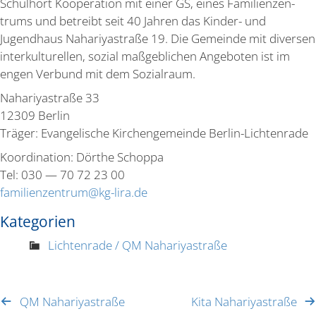
Schulhort Koope­ration mit einer GS, eines Famili­en­zen­
trums und betreibt seit 40 Jahren das Kinder- und
Jugendhaus Nahari­ya­straße 19. Die Gemeinde mit diversen
inter­kul­tu­rellen, sozial maßgeb­lichen Angeboten ist im
engen Verbund mit dem Sozialraum.
Nahari­ya­straße 33
12309 Berlin
Träger: Evange­lische Kirchen­ge­meinde Berlin-Lichtenrade
Koordi­nation: Dörthe Schoppa
Tel: 030 — 70 72 23 00
familienzentrum@kg-lira.de
Kategorien
Lichtenrade / QM Nahariyastraße
QM Nahari­ya­straße
Kita Nahari­ya­straße