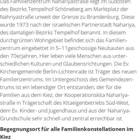
Das Famili­en­zentrum Nahari­ya­straße liegt im Südosten
des Bezirks Tempelhof-Schöneberg am Markt­platz der
Nahri­ya­straße unweit der Grenze zu Brandenburg. Diese
wurde 1973 nach der israe­li­schen Partner­stadt Nahariya,
des damaligen Bezirks Tempelhof benannt. In diesem
durch­grünten Wohngebiet befindet sich das Famili­en­
zentrum einge­bettet in 5–11geschossige Neubauten aus
den 70erJahren. Hier leben viele Menschen aus unter­
schied­lichen Kulturen und Glaubens­rich­tungen. Die Ev.
Kirchen­ge­meinde Berlin-Lichtenrade ist Träger des neuen
Famili­en­zen­trums. Im Unter­ge­schoss des Gemein­de­zen­
trums ist ein leben­diger Ort entstanden, der für die
Familien aus dem Kiez, der Koope­ra­ti­onskita Nahari­ya­
straße in Träger­schaft des Kitaei­gen­be­triebs Süd-West,
dem Ev. Kinder- und Jugendhaus und aus der Nahariya-
Grund­schule sehr schnell und zentral erreichbar ist.
Begeg­nungsort für alle Famili­en­kon­stel­la­tionen im
Kiez