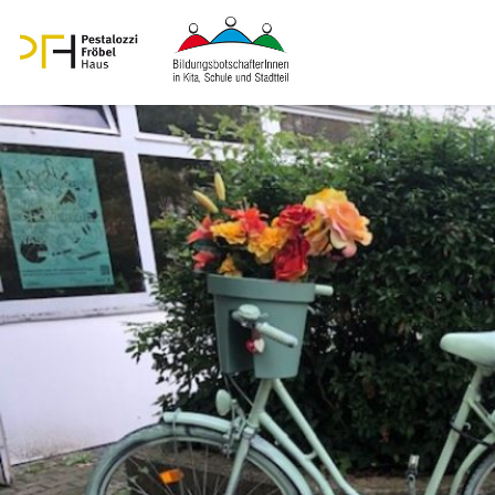
Famili­en­zentrum Nahari­ya­
straße