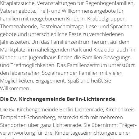
Kitaplatz­suche, Veran­stal­tungen für Regen­bo­gen­fa­milien,
Väter­an­gebote, Treff- und Willkom­mens­an­gebote für
Familien mit neuge­bo­renen Kindern, Krabbel­gruppen,
Themen­abende, Bastel­nach­mittage, Lese- und Sprach­an­
gebote und unter­schied­liche Feste zu verschie­denen
Jahres­zeiten. Um das Famili­en­zentrum herum, auf dem
Markt­platz, im nahelie­genden Park und Kiez oder auch im
Kinder- und Jugendhaus finden die Familien Bewegungs-
und Treff­mög­lich­keiten. Das Famili­en­zentrum unter­stützt
den lebens­nahen Sozialraum der Familien mit vielen
Möglich­keiten, Engagement, Spaß und heißt Sie
Willkommen.
Die Ev. Kirchen­ge­meinde Berlin-Lichtenrade
Die Ev. Kirchen­ge­meinde Berlin-Lichtenrade, Kirchen­kreis
Tempelhof-Schöneberg, erstreckt sich mit mehreren
Stand­orten über ganz Lichtenrade. Sie übernimmt Träger­
ver­ant­wortung für drei Kinder­ta­ges­ein­rich­tungen, einer