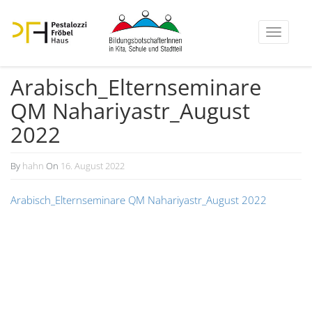
Toggle
navigati
Arabisch_Elternseminare
QM Nahariyastr_August
2022
By
hahn
On
16. August 2022
Arabisch_Elternseminare QM Nahariyastr_August 2022