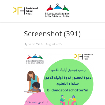
Screenshot (391)
By
hahn
On
16. August 2022