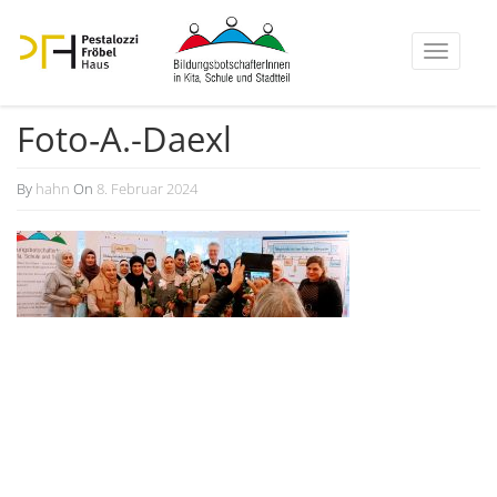
Toggle
navigati
Foto‑A.-Daexl
By
hahn
On
8. Februar 2024