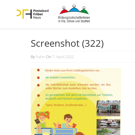
Screenshot (322)
By
hahn
On
7. April 2022