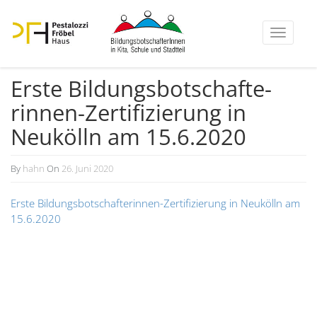
Toggle
navigati
Erste Bildungs­bot­schaf­te­
rinnen-Zerti­fi­zierung in
Neukölln am 15.6.2020
By
hahn
On
26. Juni 2020
Erste Bildungs­bot­schaf­te­rinnen-Zerti­fi­zierung in Neukölln am
15.6.2020