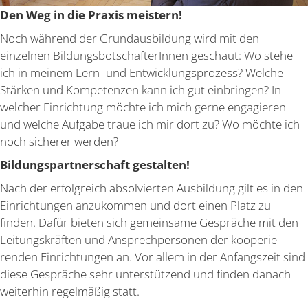
Den Weg in die Praxis meistern!
Noch während der Grund­aus­bildung wird mit den
einzelnen Bildungs­bot­schaf­te­rInnen geschaut: Wo stehe
ich in meinem Lern- und Entwick­lungs­prozess? Welche
Stärken und Kompe­tenzen kann ich gut einbringen? In
welcher Einrichtung möchte ich mich gerne engagieren
und welche Aufgabe traue ich mir dort zu? Wo möchte ich
noch sicherer werden?
Bildungs­part­ner­schaft gestalten!
Nach der erfolg­reich absol­vierten Ausbildung gilt es in den
Einrich­tungen anzukommen und dort einen Platz zu
finden. Dafür bieten sich gemeinsame Gespräche mit den
Leitungs­kräften und Ansprech­per­sonen der koope­rie­
renden Einrich­tungen an. Vor allem in der Anfangszeit sind
diese Gespräche sehr unter­stützend und finden danach
weiterhin regel­mäßig statt.