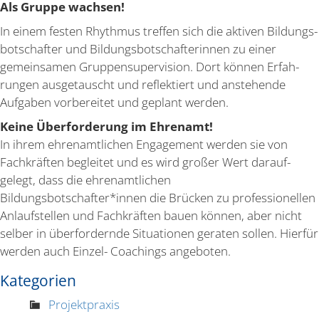
Als Gruppe wachsen!
In einem festen Rhythmus treffen sich die aktiven Bildungs­
bot­schafter und Bildungs­bot­schaf­te­rinnen zu einer
gemein­samen Gruppen­su­per­vision. Dort können Erfah­
rungen ausge­tauscht und reflek­tiert und anste­hende
Aufgaben vorbe­reitet und geplant werden.
Keine Überfor­derung im Ehrenamt!
In ihrem ehren­amt­lichen Engagement werden sie von
Fachkräften begleitet und es wird großer Wert darauf­
gelegt, dass die ehren­amt­lichen
Bildungsbotschafter*innen die Brücken zu profes­sio­nellen
Anlauf­stellen und Fachkräften bauen können, aber nicht
selber in überfor­dernde Situa­tionen geraten sollen. Hierfür
werden auch Einzel- Coachings angeboten.
Kategorien
Projektpraxis