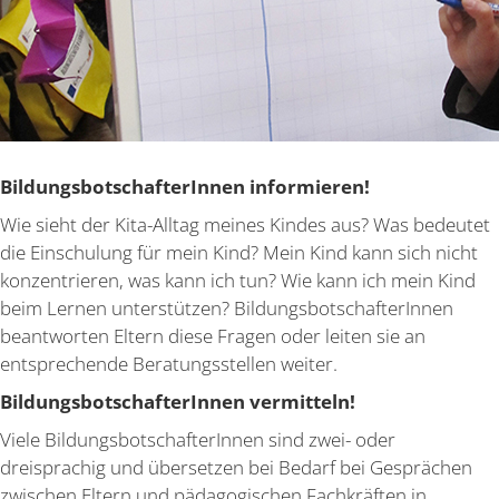
Bildungs­bot­schaf­te­rInnen infor­mieren!
Wie sieht der Kita-Alltag meines Kindes aus? Was bedeutet
die Einschulung für mein Kind? Mein Kind kann sich nicht
konzen­trieren, was kann ich tun? Wie kann ich mein Kind
beim Lernen unter­stützen? Bildungs­bot­schaf­te­rInnen
beant­worten Eltern diese Fragen oder leiten sie an
entspre­chende Beratungs­stellen weiter.
Bildungs­bot­schaf­te­rInnen vermitteln!
Viele Bildungs­bot­schaf­te­rInnen sind zwei- oder
dreisprachig und übersetzen bei Bedarf bei Gesprächen
zwischen Eltern und pädago­gi­schen Fachkräften in