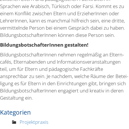
Sprachen wie Arabisch, Türkisch oder Farsi. Kommt es zu
einem Konflikt zwischen Eltern und Erzie­he­rInnen oder
Lehre­rInnen, kann es manchmal hilfreich sein, eine dritte,
vermit­telnde Person bei einem Gespräch dabei zu haben.
Bildungs­bot­schaf­te­rInnen können diese Person sein.
Bildungs­bot­schaf­te­rInnen gestalten!
Bildungs­bot­schaf­te­rInnen nehmen regel­mäßig an Eltern­
cafés, Eltern­abenden und Infor­ma­ti­ons­ver­an­stal­tungen
teil, um für Eltern und pädago­gische Fachkräfte
ansprechbar zu sein. Je nachdem, welche Räume der Betei­
ligung es für Eltern in den Einrich­tungen gibt, bringen sich
Bildungs­bot­schaf­te­rInnen engagiert und kreativ in deren
Gestaltung ein.
Kategorien
Projektpraxis