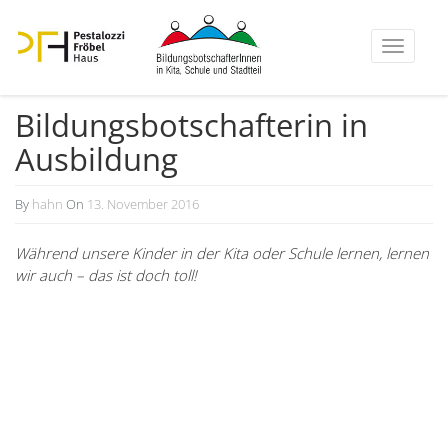
Toggle
navigati
Bildungs­bot­schaf­terin in
Ausbildung
By
hahn
On
13. November 2016
28.
Dezember
Während unsere Kinder in der Kita oder Schule lernen, lernen
2022
wir auch – das ist doch toll!