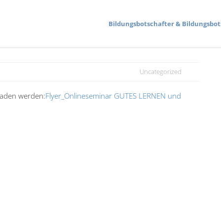
Bildungs­bot­schafter & Bildungs­bot
Uncategorized
­laden werden:
Flyer_Onlineseminar GUTES LERNEN und