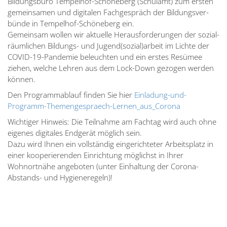
Bildungsbüro Tempelhof-Schöneberg (Schulamt) zum ersten
gemein­samen und digitalen Fachge­spräch der Bildungs­ver­
bünde in Tempelhof-Schöneberg ein.
Gemeinsam wollen wir aktuelle Heraus­for­de­rungen der sozial­
räum­lichen Bildungs- und Jugend(sozial)arbeit im Lichte der
COVID-19-Pandemie beleuchten und ein erstes Resümee
ziehen, welche Lehren aus dem Lock-Down gezogen werden
können.
Den Programm­ablauf finden Sie hier
Einladung-und-
Programm-Themen­ge­spraech-Lernen_aus­_­Corona
Wichtiger Hinweis: Die Teilnahme am Fachtag wird auch ohne
eigenes digitales Endgerät möglich sein.
Dazu wird Ihnen ein vollständig einge­rich­teter Arbeits­platz in
einer koope­rie­renden Einrichtung möglichst in Ihrer
Wohnortnähe angeboten (unter Einhaltung der Corona-
Abstands- und Hygie­ne­regeln)!