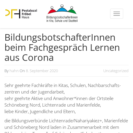
Toggle
navigati
Bildungs­bot­schaf­te­rInnen
beim Fachge­spräch Lernen
aus Corona
By
hahn
On
8. September 2020
Uncategorized
21.
Dezember
Sehr geehrte Fachkräfte in Kitas, Schulen, Nachbar­schafts­
2020
zentren und der Jugend­arbeit,
sehr geehrte Aktive und Anwohner*innen der Ortsteile
Schöneberg Nord, Lichtenrade und Marien­felde,
liebe Kinder, Jugend­liche und Eltern,
die Bildungs­ver­bünde Lichtenrade/Nahariyakiez+, Marien­felde
und Schöneberg Nord laden in Zusam­men­arbeit mit dem