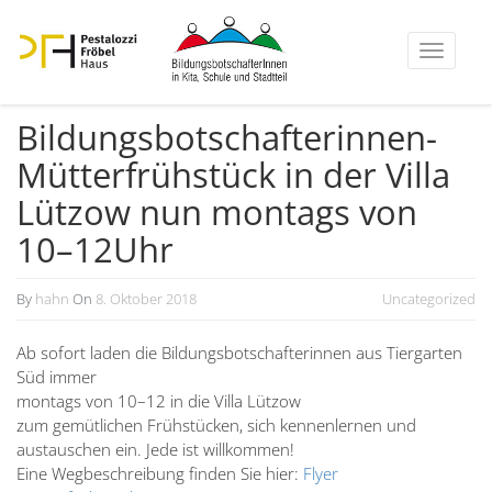
Toggle
navigati
Bildungs­bot­schaf­te­rinnen-
Mütter­früh­stück in der Villa
Lützow nun montags von
10–12Uhr
By
hahn
On
8. Oktober 2018
Uncategorized
Ab sofort laden die Bildungs­bot­schaf­te­rinnen aus Tiergarten
Süd immer
montags von 10–12 in die Villa Lützow
zum gemüt­lichen Frühstücken, sich kennen­lernen und
austau­schen ein. Jede ist willkommen!
Eine Wegbe­schreibung finden Sie hier:
Flyer