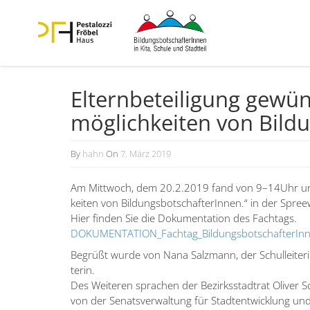
Eltern­be­tei­ligung gewü
mög­lich­keiten von Bildu
By
hahn
On
7. März 2019
27.
März
Am Mittwoch, dem 20.2.2019 fand von 9–14Uhr unser 
2019
keiten von Bildungs­bot­schaf­te­rInnen.“ in der Spre
Hier finden Sie die Dokumen­tation des Fachtags.
DOKUMEN­TA­TI­ON_­Fach­ta­g_­Bil­dungs­bot­schaf­te­
Begrüßt wurde von Nana Salzmann, der Schul­lei­teri
terin.
Des Weiteren sprachen der Bezirks­stadtrat Oliver 
von der Senats­ver­waltung für Stadt­ent­wicklung u