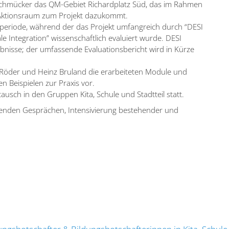
e Schmücker das QM-Gebiet Richard­platz Süd, das im Rahmen
 Aktionsraum zum Projekt dazukommt.
pe­riode, während der das Projekt umfang­reich durch “DESI
e Integration” wissen­schaftlich evaluiert wurde. DESI
­nisse; der umfas­sende Evalua­ti­ons­be­richt wird in Kürze
 Röder und Heinz Bruland die erarbei­teten Module und
en Beispielen zur Praxis vor.
ausch in den Gruppen Kita, Schule und Stadtteil statt.
regenden Gesprächen, Inten­si­vierung bestehender und