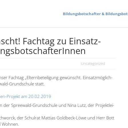
Bildungs­bot­schafter & Bildungs­bot
nscht! Fachtag zu Einsatz­
ngs­bot­schaf­te­rInnen
Uncategorized
Fachtag „Eltern­be­tei­ligung gewünscht. Einsatz­mög­lich­
ewald-Grund­schule statt.
rInnen-Projekt am 20.02.2019
n der Spreewald-Grund­schule und Nina Lutz, der Projekt­lei­
Schworck, der Schulrat Mattias Goldbeck-Löwe und Herr Bott
nd Wohnen.