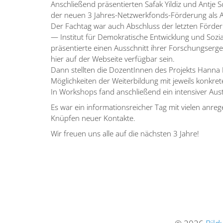
Anschließend präsen­tierten Safak Yildiz und Antj
der neuen 3 Jahres-Netzwerk­fonds-Förderung als
Der Fachtag war auch Abschluss der letzten Förder­
— Institut für Demokra­tische Entwicklung und Sozial
präsen­tierte einen Ausschnitt ihrer Forschungs­er­geb
hier auf der Webseite verfügbar sein.
Dann stellten die Dozen­tInnen des Projekts Hanna
Möglich­keiten der Weiter­bildung mit jeweils konkret
In Workshops fand anschließend ein inten­siver Aust
Es war ein infor­ma­ti­ons­reicher Tag mit vielen an
Knüpfen neuer Kontakte.
Wir freuen uns alle auf die nächsten 3 Jahre!