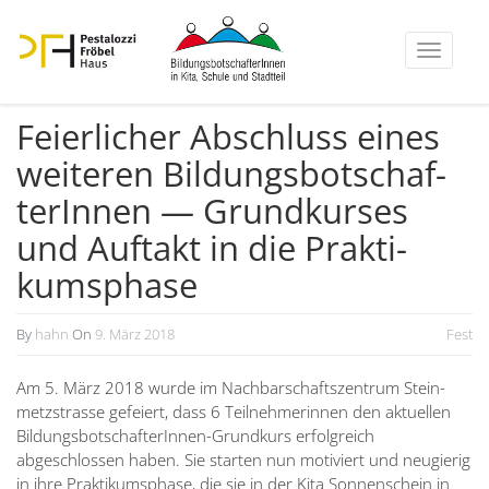
Toggle
navigati
Feier­licher Abschluss eines
weiteren Bildungs­bot­schaf­
te­rInnen — Grund­kurses
und Auftakt in die Prakti­
kums­phase
By
hahn
On
9. März 2018
Fest
Am 5. März 2018 wurde im Nachbar­schafts­zentrum Stein­
metz­strasse gefeiert, dass 6 Teilneh­me­rinnen den aktuellen
Bildungs­bot­schaf­te­rInnen-Grundkurs erfolg­reich
abgeschlossen haben. Sie starten nun motiviert und neugierig
in ihre Prakti­kums­phase, die sie in der Kita Sonnen­schein in