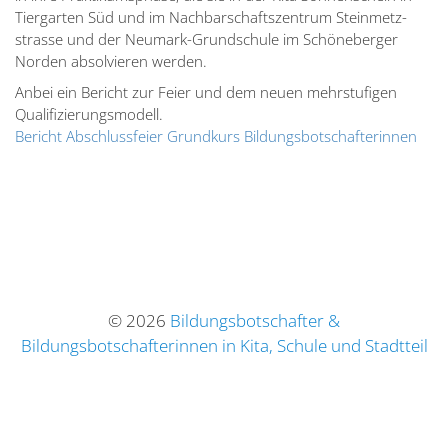
Tiergarten Süd und im Nachbar­schafts­zentrum Stein­metz­
strasse und der Neumark-Grund­schule im Schöne­berger
Norden absol­vieren werden.
Anbei ein Bericht zur Feier und dem neuen mehrstu­figen
Quali­fi­zie­rungs­modell.
Bericht Abschluss­feier Grundkurs Bildungs­bot­schaf­te­rinnen
© 2026
Bildungsbotschafter &
Bildungsbotschafterinnen in Kita, Schule und Stadtteil