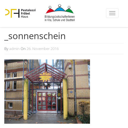
Toggle
navigati
_sonnenschein
By
admin
On
26. November 2016