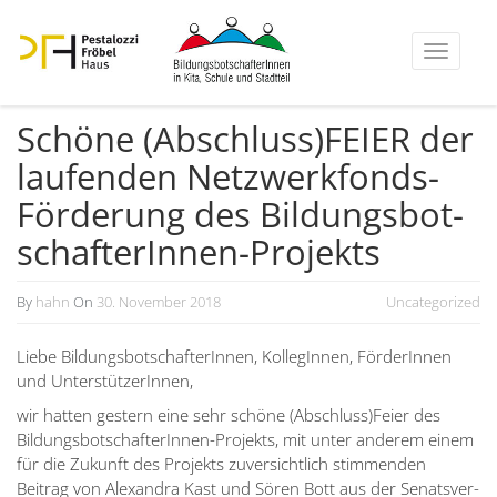
Toggle
navigati
Schöne (Abschluss)FEIER der
laufenden Netzwerk­fonds-
Förderung des Bildungs­bot­
schaf­te­rInnen-Projekts
By
hahn
On
30. November 2018
Uncategorized
Liebe Bildungs­bot­schaf­te­rInnen, Kolle­gInnen, Förde­rInnen
und Unter­stüt­ze­rInnen,
wir hatten gestern eine sehr schöne (Abschluss)Feier des
Bildungs­bot­schaf­te­rInnen-Projekts, mit unter anderem einem
für die Zukunft des Projekts zuver­sichtlich stimmenden
Beitrag von Alexandra Kast und Sören Bott aus der Senats­ver­