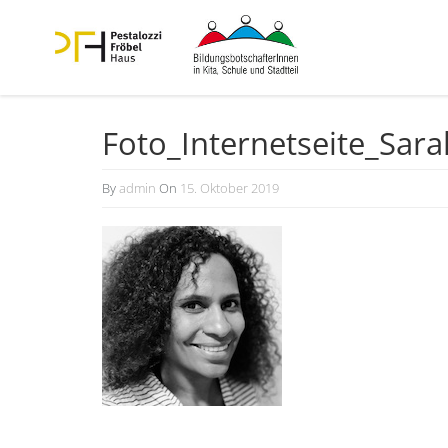
Foto_Internetseite_Sara
By
admin
On
15. Oktober 2019