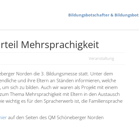
Bildungs­bot­schafter & Bildungs­bot
teil Mehrspra­chigkeit
Veranstaltung
berger Norden die 3. Bildungs­messe statt. Unter dem
end­liche und ihre Eltern an Ständen infor­mieren, welche
bt, um sich zu bilden. Auch wir waren als Projekt mit einem
n zum Thema Mehrspra­chigkeit mit Eltern in den Austausch
ichtig es für den Sprach­erwerb ist, die Famili­en­sprache
hier
auf den Seiten des QM Schöne­berger Norden