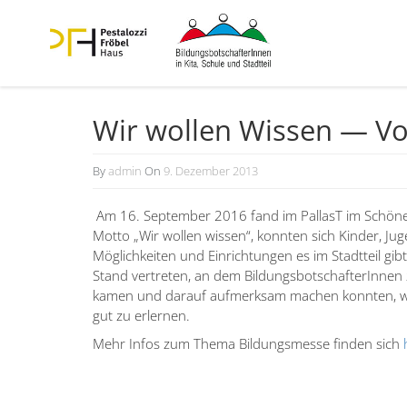
Wir wollen Wissen — Vor
By
admin
On
9. Dezember 2013
14.
Dezember
Am 16. September 2016 fand im PallasT im Schöne­
2016
Motto „Wir wollen wissen“, konnten sich Kinder, Jug
Möglich­keiten und Einrich­tungen es im Stadtteil gi
Stand vertreten, an dem Bildungs­bot­schaf­te­rInne
kamen und darauf aufmerksam machen konnten, wie w
gut zu erlernen.
Mehr Infos zum Thema Bildungs­messe finden sich